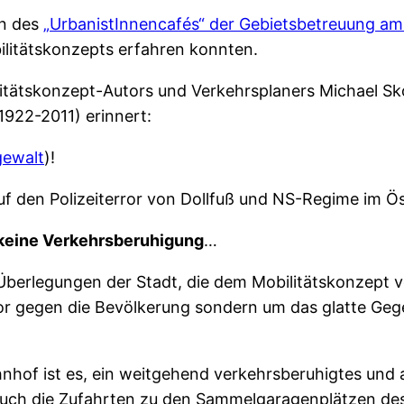
en des
„UrbanistInnencafés“ der Gebietsbetreuung am
ilitätskonzepts erfahren konnten.
litätskonzept-Autors und Verkehrsplaners Michael Sk
1922-2011) erinnert:
gewalt
)!
auf den Polizeiterror von Dollfuß und NS-Regime im Ö
keine Verkehrsberuhigung
…
 Überlegungen der Stadt, die dem Mobilitätskonzept v
or gegen die Bevölkerung sondern um das glatte Geg
hof ist es, ein weitgehend verkehrsberuhigtes und au
uch die Zufahrten zu den Sammelgaragenplätzen des 