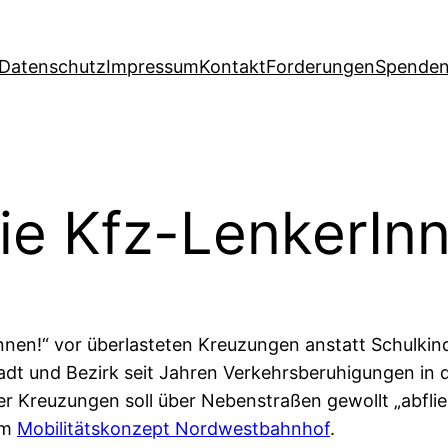
Datenschutz
Impressum
Kontakt
Forderungen
Spende
ie Kfz-LenkerIn
nnen!“ vor überlasteten Kreuzungen anstatt Schulki
adt und Bezirk seit Jahren Verkehrsberuhigungen in
er Kreuzungen soll über Nebenstraßen gewollt „abfli
um
Mobilitätskonzept Nordwestbahnhof
.