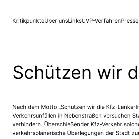
Zum
Inhalt
Kritikpunkte
Über uns
Links
UVP-Verfahren
Presse
springen
Schützen wir d
Nach dem Motto „Schützen wir die Kfz-LenkerI
Verkehrsunfällen in Nebenstraßen versuchen St
verhindern. Überschießender Kfz-Verkehr solch
verkehrsplanerische Überlegungen der Stadt z