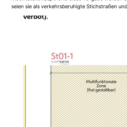
seien sie als verkehrsberuhigte Stichstraßen un